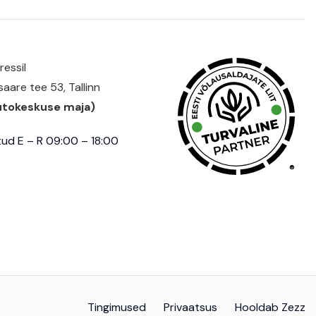
essil
aare tee 53, Tallinn
utokeskuse maja)
ud E – R 09:00 – 18:00
®
Tingimused
Privaatsus
Hooldab Zezz