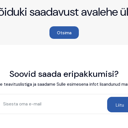
sõiduki saadavust avalehe 
Otsima
Soovid saada eripakkumisi?
ie teavituslistiga ja saadame Sulle esimesena infot lisandunud ma