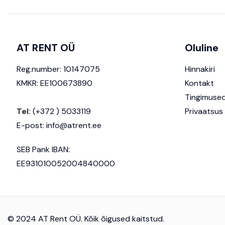
AT RENT OÜ
Oluline
Reg.number: 10147075
Hinnakiri
KMKR: EE100673890
Kontakt
Tingimuse
Tel:
(+372 ) 5033119
Privaatsus
E-post:
info@atrent.ee
SEB Pank IBAN:
EE931010052004840000
© 2024 AT Rent OÜ. Kõik õigused kaitstud.