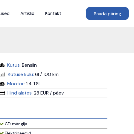
used
Artiklid
Kontakt
Saada päring
Kütus:
Bensiin
Kütuse kulu:
6l / 100 km
Mootor:
1.4 TSI
Hind alates:
23 EUR
/ päev
CD mängija
Elektripeeglid