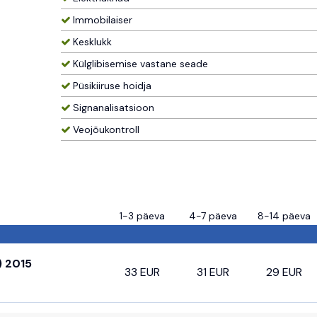
Immobilaiser
Kesklukk
Külglibisemise vastane seade
Püsikiiruse hoidja
Signanalisatsioon
Veojõukontroll
1-3 päeva
4-7 päeva
8-14 päeva
 2015
33 EUR
31 EUR
29 EUR