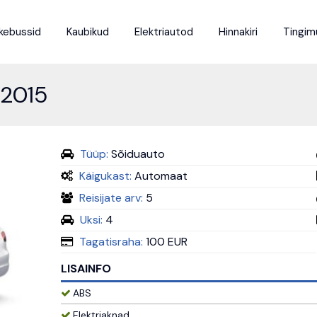
kebussid
Kaubikud
Elektriautod
Hinnakiri
Tingim
 2015
Tüüp:
Sõiduauto
Käigukast:
Automaat
Reisijate arv:
5
Uksi:
4
Tagatisraha:
100 EUR
LISAINFO
ABS
Elektriaknad