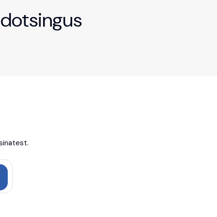
üldotsingus
sinatest.