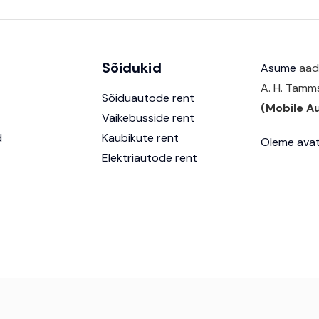
Sõidukid
Asume
aadr
A. H. Tamms
Sõiduautode rent
(Mobile A
Väikebusside rent
d
Kaubikute rent
Oleme avat
Elektriautode rent