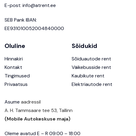
E-post:
info@atrent.ee
SEB Pank IBAN:
EE931010052004840000
Oluline
Sõidukid
Hinnakiri
Sõiduautode rent
Kontakt
Väikebusside rent
Tingimused
Kaubikute rent
Privaatsus
Elektriautode rent
Asume
aadressil
A. H. Tammsaare tee 53, Tallinn
(Mobile Autokeskuse maja)
Oleme avatud E – R 09:00 – 18:00